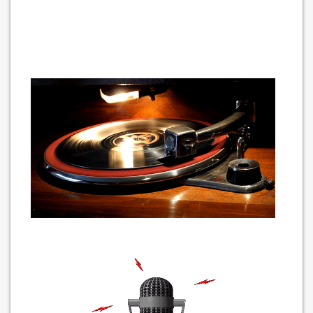
SI ES LA PRIMERA VEZ QUE ENTRAS A NUESTRA WEB PARA ESCUCHAR
NUESTRA EMISORA, TOMA EN CUENTA LAS SIGUIENTES RECOMENDACIONES:
PARA ESCUCHAR NUESTRA ESTACION DE RADIO, SINO SE REPRODUCE EN
LA FLECHA DE PLAY, TE RECOMENDAMOS DAR CLICK EN EL
LOGO DE
“GRUPO BEGAALFE COMUNICACIONES”,
A CONTINUACIÓN, TE PEDIRA
ACEPTAR TERMINOS Y CONDICIONES,
ACEPTALOS
, PARA LUEGO
DAR
CLICK
DONDE DICE:
Cookie settings